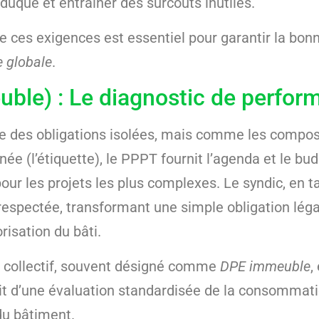
aduque et entraîner des surcoûts inutiles.
de ces exigences est essentiel pour garantir la bo
e globale
.
ble) : Le diagnostic de perform
me des obligations isolées, mais comme les compos
née (l’étiquette), le PPPT fournit l’agenda et le budg
pour les projets les plus complexes. Le syndic, en 
t respectée, transformant une simple obligation lég
risation du bâti.
 collectif, souvent désigné comme
DPE immeuble
,
agit d’une évaluation standardisée de la consommat
du bâtiment.