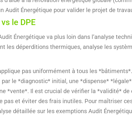
s d’aide à la
rénovation énergétique globale
(comme
un Audit Énergétique pour valider le projet de trava
 vs le DPE
Audit Énergétique va plus loin dans l’analyse techn
ent les déperditions thermiques, analyse les systè
’applique pas uniformément à tous les *bâtiments*
ar le *diagnostic* initial, une *dispense* *légale*
*vente*. Il est crucial de vérifier la *validité* d
as et éviter des frais inutiles. Pour maîtriser ces s
alyse détaillée sur les exemptions Audit Énergétiqu