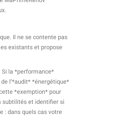
 MaPrimeRénov’
ux.
ique. Il ne se contente pas
mes existants et propose
. Si la *performance*
 de l’*audit* *énergétique*
e cette *exemption* pour
ubtilités et identifier si
e : dans quels cas votre