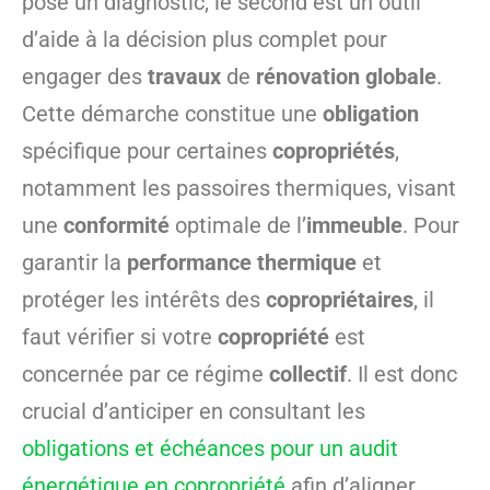
pose un diagnostic, le second est un outil
d’aide à la décision plus complet pour
engager des
travaux
de
rénovation
globale
.
Cette démarche constitue une
obligation
spécifique pour certaines
copropriétés
,
notamment les passoires thermiques, visant
une
conformité
optimale de l’
immeuble
. Pour
garantir la
performance
thermique
et
protéger les intérêts des
copropriétaires
, il
faut vérifier si votre
copropriété
est
concernée par ce régime
collectif
. Il est donc
crucial d’anticiper en consultant les
obligations et échéances pour un audit
énergétique en copropriété
afin d’aligner